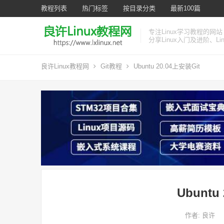
教程列表
热门标签
按目录分类
最新100篇
专注Linux学习教程的网站
分享Linux入门及进阶、L
良许Linux教程网
Git教程
Ubuntu 20.04上安装Git
Ubuntu
作者:
良许