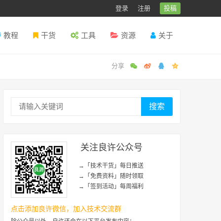
登录
注册
投稿
教程
干货
工具
资源
关于
搜索
关注良许公众号
→「技术干货」每日推送
→「免费资料」随时领取
→「签到活动」每周福利
点击添加良许微信，加入技术交流群