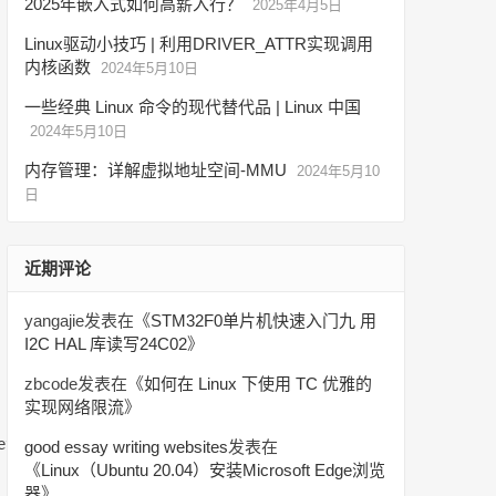
2025年嵌入式如何高薪入行？
2025年4月5日
Linux驱动小技巧 | 利用DRIVER_ATTR实现调用
内核函数
2024年5月10日
一些经典 Linux 命令的现代替代品 | Linux 中国
2024年5月10日
内存管理：详解虚拟地址空间-MMU
2024年5月10
日
近期评论
yangajie
发表在《
STM32F0单片机快速入门九 用
I2C HAL 库读写24C02
》
zbcode
发表在《
如何在 Linux 下使用 TC 优雅的
实现网络限流
》
ev libghc-zlib-dev
good essay writing websites
发表在
《
Linux（Ubuntu 20.04）安装Microsoft Edge浏览
器
》