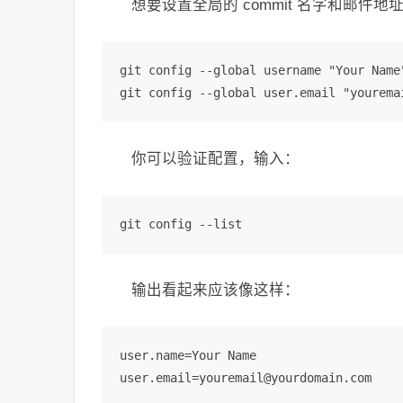
想要设置全局的 commit 名字和邮件
git config --global username "Your Name"
git config --global user.email "yourema
你可以验证配置，输入：
git config --list
输出看起来应该像这样：
user.name=Your Name

user.email=youremail@yourdomain.com