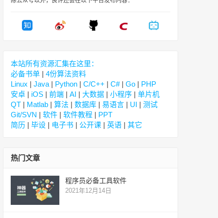
除公众号以外，良许还会在以下平台发布内容：
本站所有资源汇集在这里：
必备书单
|
4份算法资料
Linux
|
Java
|
Python
|
C/C++
|
C#
|
Go
|
PHP
安卓
|
iOS
|
前端
|
AI
|
大数据
|
小程序
|
单片机
QT
|
Matlab
|
算法
|
数据库
|
易语言
|
UI
|
测试
Git/SVN
|
软件
|
软件教程
|
PPT
简历
|
毕设
|
电子书
|
公开课
|
英语
|
其它
热门文章
程序员必备工具软件
2021年12月14日