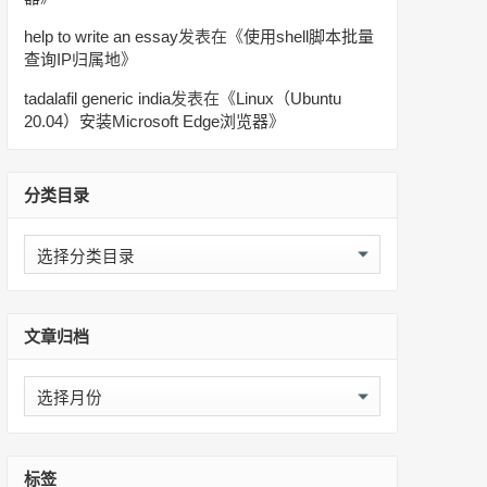
help to write an essay
发表在《
使用shell脚本批量
查询IP归属地
》
tadalafil generic india
发表在《
Linux（Ubuntu
20.04）安装Microsoft Edge浏览器
》
分类目录
分
类
目
录
文章归档
文
章
归
档
标签