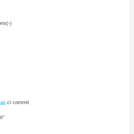
ons(-)
ias
.ci commit
it”