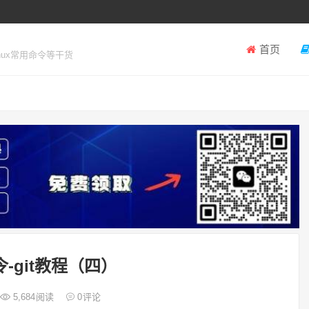
首页
inux常用命令等干货
命令-git教程（四）
5,684
阅读
0
评论