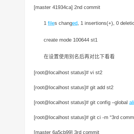
[master 41934ca] 2nd commit
1
file
s chang
ed
, 1 insertions(+), 0 deleti
create mode 100644 st1
在设置使用别名后再对比下看看
[root@localhost status]# vi st2
[root@localhost status]# git add st2
[root@localhost status]# git config –global
al
[root@localhost status]# git ci -m “3rd comm
[master 6a5cb99] 3rd commit