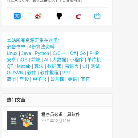
除公众号以外，良许还会在以下平台发布内容：
本站所有资源汇集在这里：
必备书单
|
4份算法资料
Linux
|
Java
|
Python
|
C/C++
|
C#
|
Go
|
PHP
安卓
|
iOS
|
前端
|
AI
|
大数据
|
小程序
|
单片机
QT
|
Matlab
|
算法
|
数据库
|
易语言
|
UI
|
测试
Git/SVN
|
软件
|
软件教程
|
PPT
简历
|
毕设
|
电子书
|
公开课
|
英语
|
其它
热门文章
程序员必备工具软件
2021年12月14日