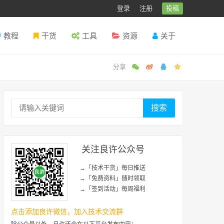
登录
注册
投稿
教程
干货
工具
资源
关于
搜索
关注良许公众号
→「技术干货」每日推送
→「免费资料」随时领取
→「签到活动」每周福利
点击添加良许微信，加入技术交流群