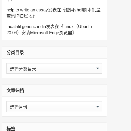
help to write an essay
发表在《
使用shell脚本批量
查询IP归属地
》
tadalafil generic india
发表在《
Linux（Ubuntu
20.04）安装Microsoft Edge浏览器
》
分类目录
分
类
目
录
文章归档
文
章
归
档
标签