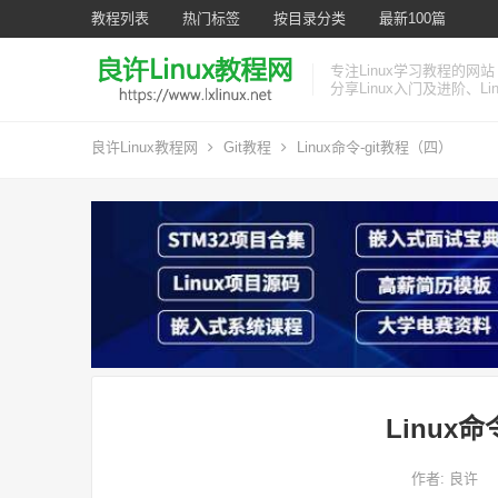
教程列表
热门标签
按目录分类
最新100篇
专注Linux学习教程的网站
分享Linux入门及进阶、L
良许Linux教程网
Git教程
Linux命令-git教程（四）
Linux
作者:
良许