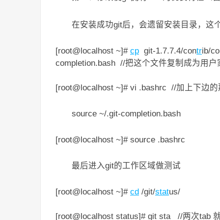
在安装成功git后，会遗留安装目录，
[root@localhost ~]#
cp
git-1.7.7.4/con
tr
ib/co
completion.bash //把这个文件复制
[root@localhost ~]# vi .bashrc //加上
source ~/.git-completion.bash
[root@localhost ~]# source .bashrc
最后进入git的工作区域做测试
[root@localhost ~]#
cd
/git/
stat
us/
[root@localhost status]# git sta