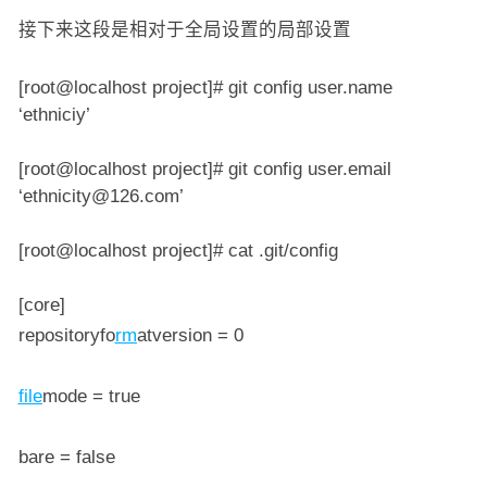
接下来这段是相对于全局设置的局部设置
[root@localhost project]# git config user.name
‘ethniciy’
[root@localhost project]# git config user.email
‘ethnicity@126.com’
[root@localhost project]# cat .git/config
[core]
repositoryfo
rm
atversion = 0
file
mode = true
bare = false