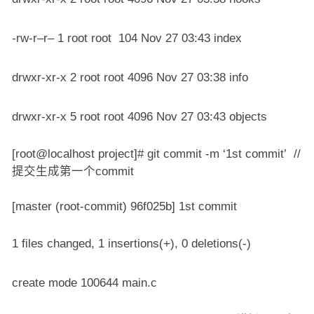
-rw-r–r– 1 root root 104 Nov 27 03:43 index
drwxr-xr-x 2 root root 4096 Nov 27 03:38 info
drwxr-xr-x 5 root root 4096 Nov 27 03:43 objects
[root@localhost project]# git commit -m ‘1st commit’ //
提交生成第一个commit
[master (root-commit) 96f025b] 1st commit
1 files changed, 1 insertions(+), 0 deletions(-)
create mode 100644 main.c