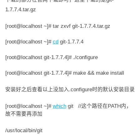
1.7.7.4.tar.gz
[root@localhost ~]# tar zxvf git-1.7.7.4.tar.gz
[root@localhost ~]#
cd
git-1.7.7.4
[root@localhost git-1.7.7.4]# ./configure
[root@localhost git-1.7.7.4]# make && make install
安装好之后查看以上没加入.configure时的默认安装目录
[root@localhost ~]#
which
git //这个路径在PATH内，
故不需要再添加
/usr/local/bin/git