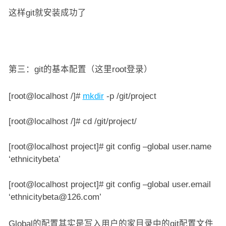
这样git就安装成功了
第三：git的基本配置（这里root登录）
[root@localhost /]#
mkdir
-p /git/project
[root@localhost /]# cd /git/project/
[root@localhost project]# git config –global user.name
‘ethnicitybeta’
[root@localhost project]# git config –global user.email
‘ethnicitybeta@126.com’
Global的配置其实是写入用户的家目录中的git配置文件