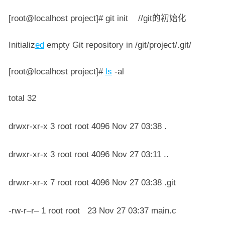
[root@localhost project]# git init //git的初始化
Initializ
ed
empty Git repository in /git/project/.git/
[root@localhost project]#
ls
-al
total 32
drwxr-xr-x 3 root root 4096 Nov 27 03:38 .
drwxr-xr-x 3 root root 4096 Nov 27 03:11 ..
drwxr-xr-x 7 root root 4096 Nov 27 03:38 .git
-rw-r–r– 1 root root 23 Nov 27 03:37 main.c