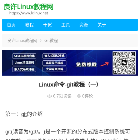
首页
教程
干货
工具
资源
关于
良许Linux教程网
Git教程
Linux命令-git教程（一）
6,761
阅读
0
评论
第一：
git
的介绍
git(读音为/gɪt/。)是一个开源的分布式版本控制系统可