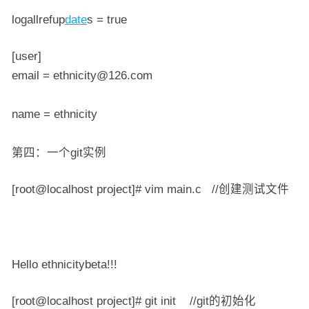
logallrefup
date
s = true
[user]
email = ethnicity@126.com
name = ethnicity
第四：一个git实例
[root@localhost project]# vim main.c //创建测试文件
Hello ethnicitybeta!!!
[root@localhost project]# git init //git的初始化