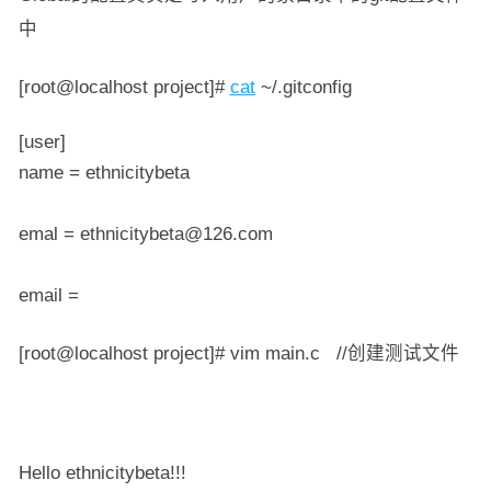
中
[root@localhost project]#
cat
~/.gitconfig
[user]
name = ethnicitybeta
emal = ethnicitybeta@126.com
email =
[root@localhost project]# vim main.c //创建测试文件
Hello ethnicitybeta!!!