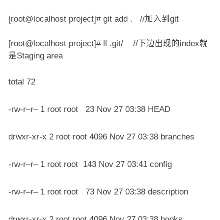
[root@localhost project]# git add . //加入到git
[root@localhost project]# ll .git/ //下边出现的index就
是Staging area
total 72
-rw-r–r– 1 root root 23 Nov 27 03:38 HEAD
drwxr-xr-x 2 root root 4096 Nov 27 03:38 branches
-rw-r–r– 1 root root 143 Nov 27 03:41 config
-rw-r–r– 1 root root 73 Nov 27 03:38 description
drwxr-xr-x 2 root root 4096 Nov 27 03:38 hooks