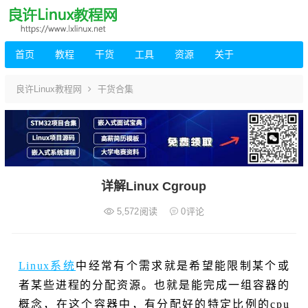
首页
教程
干货
工具
资源
关于
良许Linux教程网
干货合集
详解Linux Cgroup
5,572
阅读
0
评论
Linux系统
中经常有个需求就是希望能限制某个或
者某些进程的分配资源。也就是能完成一组容器的
概念，在这个容器中，有分配好的特定比例的cpu