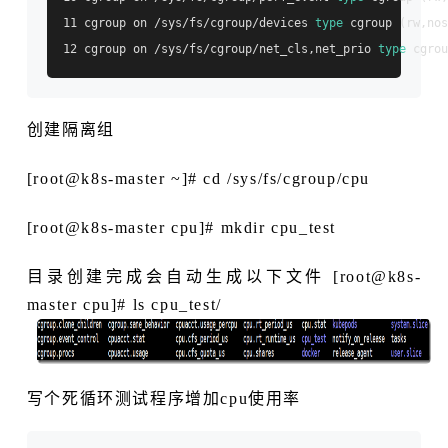
11 cgroup on /sys/fs/cgroup/devices 
type
 cgroup (rw,nos
12 cgroup on /sys/fs/cgroup/net_cls,net_prio 
type
创建隔离组
[root@k8s-master ~]# cd /sys/fs/cgroup/cpu
[root@k8s-master cpu]# mkdir cpu_test
目录创建完成会自动生成以下文件 [root@k8s-
master cpu]# ls cpu_test/
写个死循环测试程序增加cpu使用率