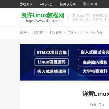
教程列表
热门标签
按目录分类
最新100篇
专注Linux学习教程的网站
分享Linux入门及进阶、L
良许Linux教程网
干货合集
详解Linux chkconfig 命令
详解Linux
作者:
良许