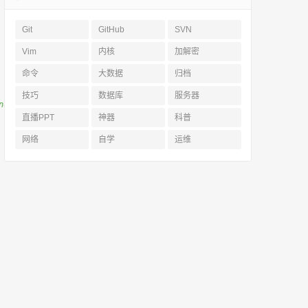
Git
GitHub
SVN
Vim
内核
加解密
命令
大数据
归档
技巧
数据库
服务器
ndom number generation.
直播PPT
神器
科普
网络
自学
运维