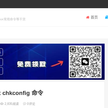
首页
inux常用命令等干货
 chkconfig 命令
2,835
阅读
0
评论