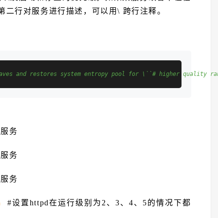
第二行对服务进行描述，可以用\ 跨行注释。
aves and restores system entropy pool for \``# higher quality ra
统服务
d服务
d服务
#设置httpd在运行级别为2、3、4、5的情况下都
n