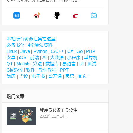
除公众号以外，良许还会在以下平台发布内容：
本站所有资源汇集在这里：
必备书单
|
4份算法资料
Linux
|
Java
|
Python
|
C/C++
|
C#
|
Go
|
PHP
安卓
|
iOS
|
前端
|
AI
|
大数据
|
小程序
|
单片机
QT
|
Matlab
|
算法
|
数据库
|
易语言
|
UI
|
测试
Git/SVN
|
软件
|
软件教程
|
PPT
简历
|
毕设
|
电子书
|
公开课
|
英语
|
其它
热门文章
程序员必备工具软件
2021年12月14日