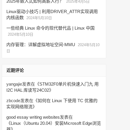
2025年嵌入式如何高薪入行？
2025年4月5日
Linux驱动小技巧 | 利用DRIVER_ATTR实现调用
内核函数
2024年5月10日
一些经典 Linux 命令的现代替代品 | Linux 中国
2024年5月10日
内存管理：详解虚拟地址空间-MMU
2024年5月10
日
近期评论
yangajie
发表在《
STM32F0单片机快速入门九 用
I2C HAL 库读写24C02
》
zbcode
发表在《
如何在 Linux 下使用 TC 优雅的
实现网络限流
》
good essay writing websites
发表在
《
Linux（Ubuntu 20.04）安装Microsoft Edge浏览
器
》