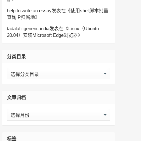
help to write an essay
发表在《
使用shell脚本批量
查询IP归属地
》
tadalafil generic india
发表在《
Linux（Ubuntu
20.04）安装Microsoft Edge浏览器
》
分类目录
分
类
目
录
文章归档
文
章
归
档
标签