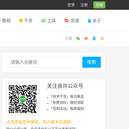
登录
注册
投稿
教程
干货
工具
资源
关于
搜索
关注良许公众号
→「技术干货」每日推送
→「免费资料」随时领取
→「签到活动」每周福利
点击添加良许微信，加入技术交流群